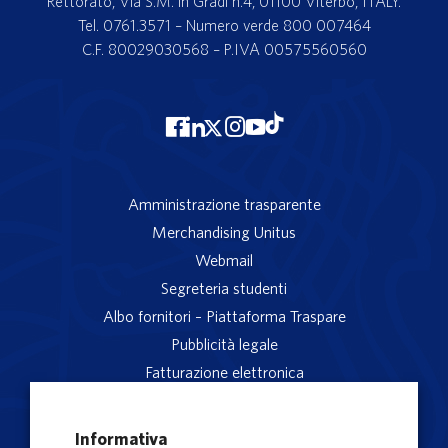
Rettorato, Via S.M. in Gradi n.4, 01100 Viterbo, ITALY.
Tel. 0761.3571 – Numero verde 800 007464
C.F. 80029030568 – P.IVA 00575560560
Amministrazione trasparente
Merchandising Unitus
Webmail
Segreteria studenti
Albo fornitori – Piattaforma Traspare
Pubblicità legale
Fatturazione elettronica
App studenti Unitus
Privacy
Informativa