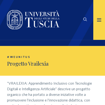
#WEUNITUS
Progetto Vrailexia
“VRAILEXIA: Apprendimento Inclusivo con Tecnologie
Digitali e Intelligenza Artificiale” descrive un progetto
organico che ha portato a diverse iniziative volte a
promuovere l’inclusione e l’innovazione didattica, con