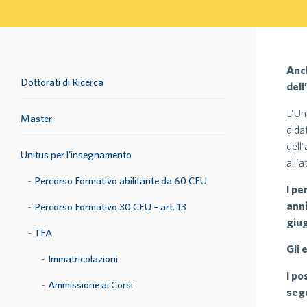
Anch
Dottorati di Ricerca
dell
L’Un
Master
dida
dell
Unitus per l’insegnamento
all’
Percorso Formativo abilitante da 60 CFU
I pe
anni
Percorso Formativo 30 CFU – art. 13
giu
TFA
Gli 
Immatricolazioni
I po
Ammissione ai Corsi
segu