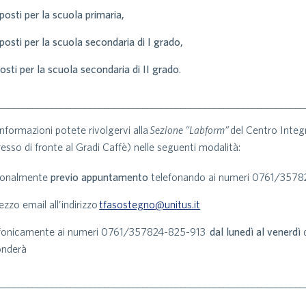
posti per la scuola primaria,
posti per la scuola secondaria di I grado,
osti per la scuola secondaria di II grado
.
________________________________________________________________
informazioni potete rivolgervi alla
Sezione “Labform”
del Centro Integ
resso di fronte al Gradi Caffè) nelle seguenti modalità:
sonalmente
previo appuntamento
telefonando ai numeri 0761/3578
zzo email all’indirizzo
tfasostegno@unitus.it
efonicamente ai numeri 0761/357824-825-913
dal lunedì al venerdì
d
onderà
________________________________________________________________