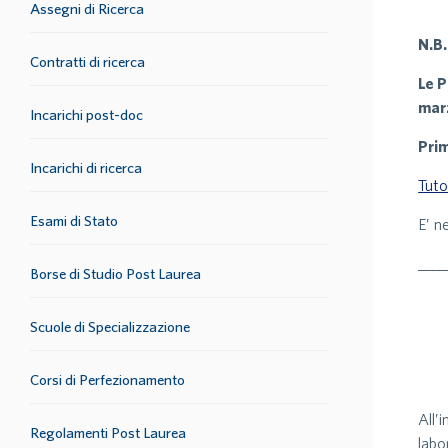
Assegni di Ricerca
N.B.
Contratti di ricerca
Le P
mar
Incarichi post-doc
Prim
Incarichi di ricerca
Tuto
Esami di Stato
E’ n
____
Borse di Studio Post Laurea
Scuole di Specializzazione
Corsi di Perfezionamento
All’
Regolamenti Post Laurea
labo