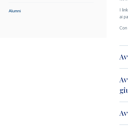
I li
Alumni
ai p
Con 
Av
Av
gi
Av