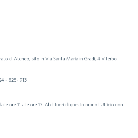
_____________________
rato di Ateneo, sito in Via Santa Maria in Gradi, 4 Viterbo
24 – 825- 913
alle ore 11 alle ore 13. Al di fuori di questo orario l’Ufficio non
_______________________________________________