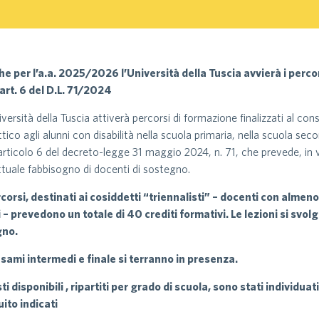
e per l’a.a. 2025/2026 l’Università della Tuscia avvierà i percor
’art. 6 del D.L. 71/2024
iversità della Tuscia attiverà percorsi di formazione finalizzati al co
ttico agli alunni con disabilità nella scuola primaria, nella scuola seco
’articolo 6 del decreto-legge 31 maggio 2024, n. 71, che prevede, in vi
attuale fabbisogno di docenti di sostegno.
rcorsi, destinati ai cosiddetti “triennalisti” – docenti con almeno
 – prevedono un totale di 40 crediti formativi. Le lezioni si svo
gno.
esami intermedi e finale si terranno in presenza.
sti disponibili , ripartiti per grado di scuola, sono stati individ
ito indicati