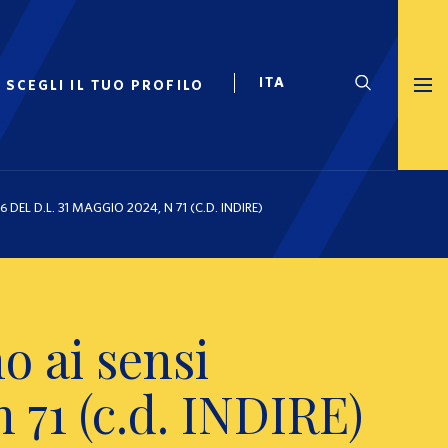
SCEGLI IL TUO PROFILO
DEL D.L. 31 MAGGIO 2024, N 71 (C.D. INDIRE)
o ai sensi
n 71 (c.d. INDIRE)