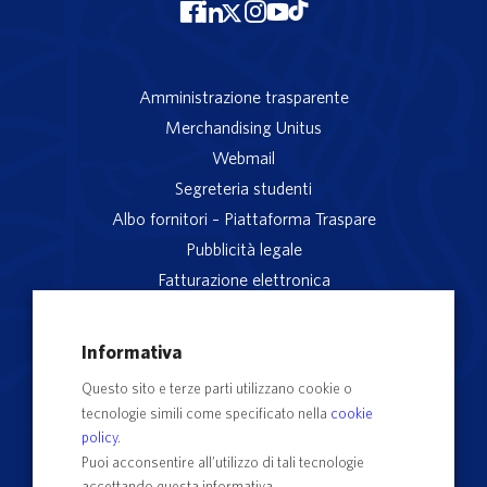
Amministrazione trasparente
Merchandising Unitus
Webmail
Segreteria studenti
Albo fornitori – Piattaforma Traspare
Pubblicità legale
Fatturazione elettronica
App studenti Unitus
Privacy
Informativa
Note legali
Questo sito e terze parti utilizzano cookie o
Servizio reclami
tecnologie simili come specificato nella
cookie
Rubrica Recapiti
policy
.
Sedi e Poli
Puoi acconsentire all’utilizzo di tali tecnologie
accettando questa informativa.