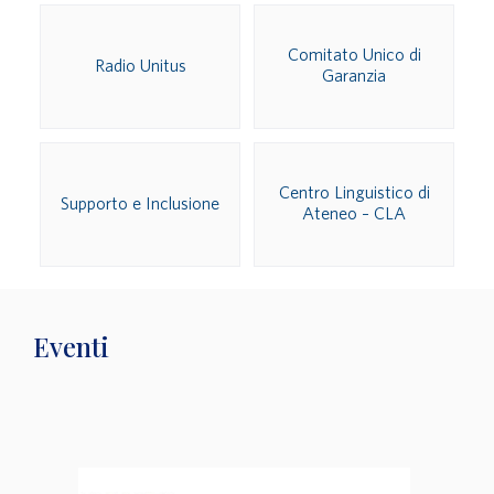
Comitato Unico di
Radio Unitus
Garanzia
Centro Linguistico di
Supporto e Inclusione
Ateneo – CLA
Eventi
List
of