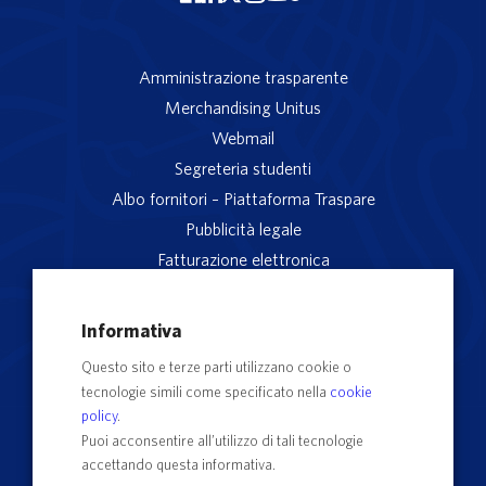
Amministrazione trasparente
Merchandising Unitus
Webmail
Segreteria studenti
Albo fornitori – Piattaforma Traspare
Pubblicità legale
Fatturazione elettronica
App studenti Unitus
Privacy
Informativa
Note legali
Questo sito e terze parti utilizzano cookie o
Servizio reclami
tecnologie simili come specificato nella
cookie
Rubrica Recapiti
policy
.
Sedi e Poli
Puoi acconsentire all’utilizzo di tali tecnologie
accettando questa informativa.
Contatti e PEC