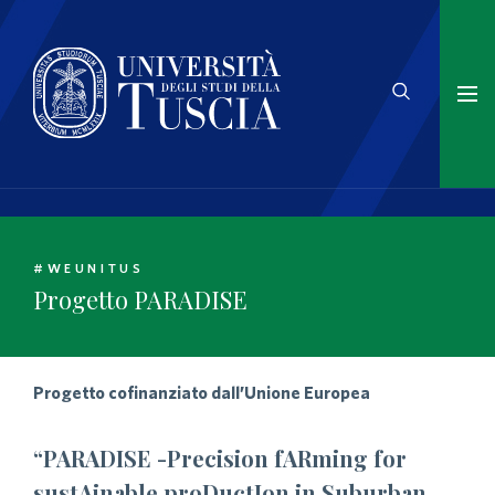
#WEUNITUS
Progetto PARADISE
Progetto cofinanziato dall’Unione Europea
“PARADISE -Precision fARming for
sustAinable proDuctIon in Suburban