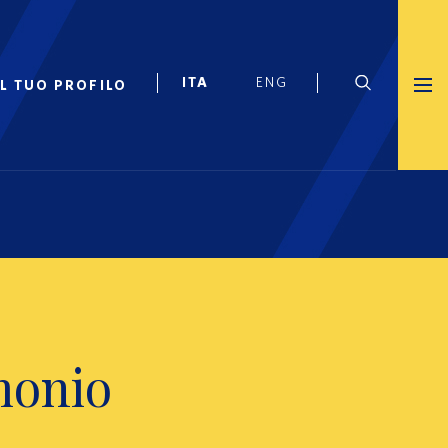
IL TUO PROFILO
monio