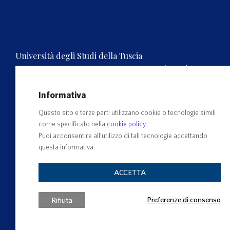
Università degli Studi della Tuscia
Rettorato, Via S.M. in Gradi n.4, 01100 Viterbo, ITALY.
Tel. 0761.3571 – Numero verde 800 007464
C.F. 80029030568 – P.IVA 00575560560
Informativa
Questo sito e terze parti utilizzano cookie o tecnologie simili
come specificato nella
cookie policy
.
Puoi acconsentire all’utilizzo di tali tecnologie accettando
questa informativa.
ACCETTA
Preferenze di consenso
Rifiuta