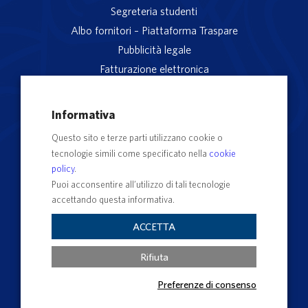
Segreteria studenti
Albo fornitori – Piattaforma Traspare
Pubblicità legale
Fatturazione elettronica
App studenti Unitus
Privacy
Informativa
Note legali
Questo sito e terze parti utilizzano cookie o
Servizio reclami
tecnologie simili come specificato nella
cookie
Rubrica Recapiti
policy
.
Sedi e Poli
Puoi acconsentire all’utilizzo di tali tecnologie
accettando questa informativa.
Contatti e PEC
Albo Ufficiale di Ateneo
ACCETTA
Impostazioni dei cookie
Rifiuta
Preferenze di consenso