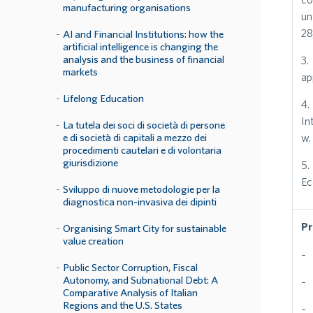
manufacturing organisations
un
28
AI and Financial Institutions: how the
artificial intelligence is changing the
analysis and the business of financial
3.
markets
ap
Lifelong Education
4.
In
La tutela dei soci di società di persone
e di società di capitali a mezzo dei
w.
procedimenti cautelari e di volontaria
giurisdizione
5.
Ec
Sviluppo di nuove metodologie per la
diagnostica non-invasiva dei dipinti
Pr
Organising Smart City for sustainable
value creation
– 
Public Sector Corruption, Fiscal
Autonomy, and Subnational Debt: A
– 
Comparative Analysis of Italian
Regions and the U.S. States
– 