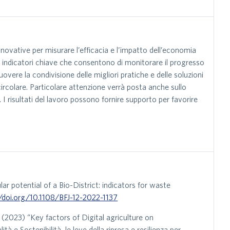
nnovative per misurare l’efficacia e l’impatto dell’economia
gli indicatori chiave che consentono di monitorare il progresso
vere la condivisione delle migliori pratiche e delle soluzioni
rcolare. Particolare attenzione verrà posta anche sullo
. I risultati del lavoro possono fornire supporto per favorire
lar potential of a Bio-District: indicators for waste
//doi.org/10.1108/BFJ-12-2022-1137
 (2023) “Key factors of Digital agriculture on
à e Sostenibilità, le leve della ripresa e resilienza per