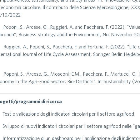
’economia circolare. Il contributo delle Scienze Merceologiche, XX
/10/2022
 Poponi, S., Arcese, G., Ruggieri, A. and Pacchera, F. (2022), “Valu
proach”, Business Strategy and the Environment, No. November 2021
 Ruggieri, A., Poponi, S., Pacchera, F. and Fortuna, F. (2022), “Life 
ternational Journal of Life Cycle Assessment, Springer Berlin Heidel
 Poponi, S., Arcese, G., Mosconi, E.M., Pacchera, F., Martucci, O., 
onomy in the Agri-Food Sector : Bio-Districts”. In: Sustainability (
ogetti/programmi di ricerca
Test e validazione degli indicatori circolari per il settore agrifood
Sviluppo di nuovi indicatori circolari per il settore agrifood nelle “g
Informatizzazione di un dashboard per l’applicazione degli indicator