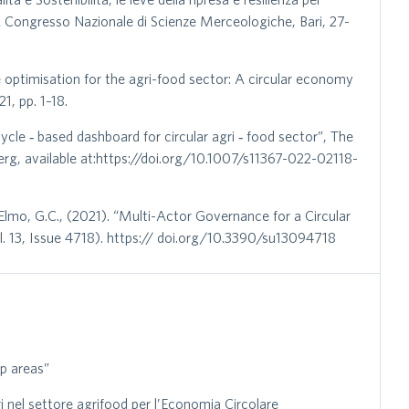
X Congresso Nazionale di Scienze Merceologiche, Bari, 27-
e optimisation for the agri-food sector: A circular economy
, pp. 1–18.
cycle ‑ based dashboard for circular agri ‑ food sector”, The
berg, available at:https://doi.org/10.1007/s11367-022-02118-
Elmo, G.C., (2021). “Multi-Actor Governance for a Circular
Vol. 13, Issue 4718). https:// doi.org/10.3390/su13094718
ap areas”
i nel settore agrifood per l’Economia Circolare