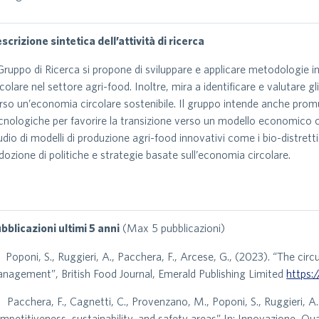
scrizione sintetica dell’attività di ricerca
 Gruppo di Ricerca si propone di sviluppare e applicare metodologie i
rcolare nel settore agri-food. Inoltre, mira a identificare e valutare 
rso un’economia circolare sostenibile. Il gruppo intende anche promuo
cnologiche per favorire la transizione verso un modello economico ci
udio di modelli di produzione agri-food innovativi come i bio-distretti
adozione di politiche e strategie basate sull’economia circolare.
bblicazioni ultimi 5 anni
(Max 5 pubblicazioni)
 Poponi, S., Ruggieri, A., Pacchera, F., Arcese, G., (2023). “The circu
nagement”, British Food Journal, Emerald Publishing Limited
https:
 Pacchera, F., Cagnetti, C., Provenzano, M., Poponi, S., Ruggieri, A.
mpetitiveness, sustainability, and safety areas” In: Innovazione, Qualit