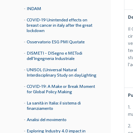
INDAM
De
COVID-19 Unintended effects on
breast cancer in italy after the great
Il
lockdown
ci
Osservatorio ESG PMI Quotate
ve
te
DISMETI – DISegno e METodi
st
dell’Ingegneria Industriale
l’
UNISOL (Universal Natural
Interdisciplinary Study on dayLighting
COVID-19: A Make or Break Moment
for Global Policy Making
Pu
La sanità in Italia: il sistema di
1.
finanziamento
ma
Analisi del movimento
2.
Exploring Industry 4.0 impact in
co