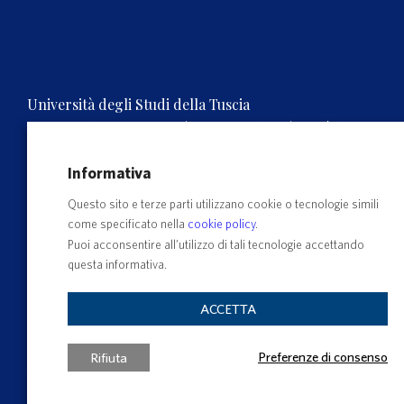
Università degli Studi della Tuscia
Rettorato, Via S.M. in Gradi n.4, 01100 Viterbo, ITALY.
Tel. 0761.3571 – Numero verde 800 007464
C.F. 80029030568 – P.IVA 00575560560
Informativa
Questo sito e terze parti utilizzano cookie o tecnologie simili
come specificato nella
cookie policy
.
Puoi acconsentire all’utilizzo di tali tecnologie accettando
questa informativa.
ACCETTA
Preferenze di consenso
Rifiuta