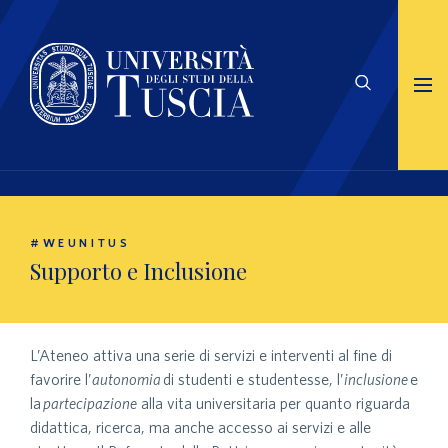
#WEUNITUS
Supporto e Inclusione
L’Ateneo attiva una serie di servizi e interventi al fine di
favorire l’
autonomia
di studenti e studentesse, l’
inclusione
e
la
partecipazione
alla vita universitaria per quanto riguarda
didattica, ricerca, ma anche accesso ai servizi e alle