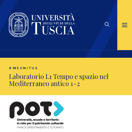
#WEUNITUS
Laboratorio L1 Tempo e spazio nel
Mediterraneo antico 1-2