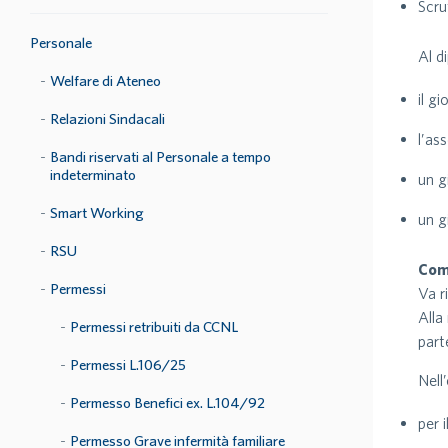
Scru
Personale
Al d
Welfare di Ateneo
il g
Relazioni Sindacali
l’as
Bandi riservati al Personale a tempo
indeterminato
un g
Smart Working
un g
RSU
Com
Permessi
Va r
Alla
Permessi retribuiti da CCNL
part
Permessi L.106/25
Nell
Permesso Benefici ex. L.104/92
per 
Permesso Grave infermità familiare