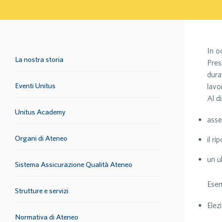
In o
La nostra storia
Pres
dura
Eventi Unitus
lavo
Al d
Unitus Academy
asse
Organi di Ateneo
il r
un u
Sistema Assicurazione Qualità Ateneo
Esem
Strutture e servizi
Elez
Normativa di Ateneo