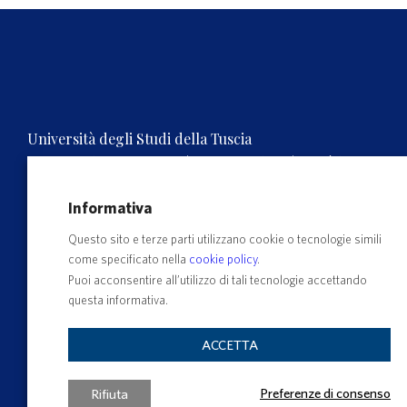
Università degli Studi della Tuscia
Rettorato, Via S.M. in Gradi n.4, 01100 Viterbo, ITALY.
Tel. 0761.3571 – Numero verde 800 007464
C.F. 80029030568 – P.IVA 00575560560
Informativa
Questo sito e terze parti utilizzano cookie o tecnologie simili
come specificato nella
cookie policy
.
Puoi acconsentire all’utilizzo di tali tecnologie accettando
questa informativa.
ACCETTA
Preferenze di consenso
Rifiuta