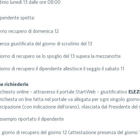
tinio lunedì 13 dalle ore 08:00
ipendente spetta:
iorno recupero di domenica 12
senza giustificata del giorno di scrutinio del 13
iorno di recupero se lo spoglio del 13 supera la mezzanotte
iorno di recupero il dipendente allestisce il seggio il sabato 11
e richiederlo
ichiesto online – attraverso il portale StartWeb – giustificativo
ELEZ
 richiesta on line fatta nel portale va allegata per ogni singolo giorn
ecipazione (con indicazione dell’orario), rilasciata dal Presidente del
’esempio riportato il dipendente
il giorno di recupero del giorno 12 (attestazione presenza del giorno 