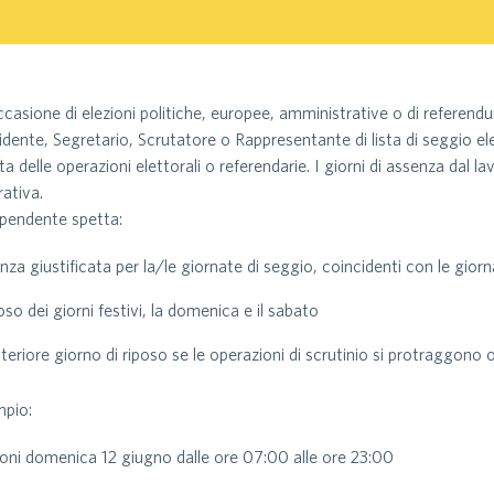
ccasione di elezioni politiche, europee, amministrative o di referendu
idente, Segretario, Scrutatore o Rappresentante di lista di seggio ele
ta delle operazioni elettorali o referendarie. I giorni di assenza dal lav
rativa.
ipendente spetta:
nza giustificata per la/le giornate di seggio, coincidenti con le giorn
iposo dei giorni festivi, la domenica e il sabato
lteriore giorno di riposo se le operazioni di scrutinio si protraggono 
pio:
ioni domenica 12 giugno dalle ore 07:00 alle ore 23:00