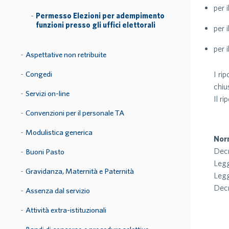
per 
Permesso Elezioni per adempimento
funzioni presso gli uffici elettorali
per 
per 
Aspettative non retribuite
Congedi
I ri
chiu
Servizi on-line
Il r
Convenzioni per il personale TA
Modulistica generica
Norm
Decr
Buoni Pasto
Legg
Gravidanza, Maternità e Paternità
Legg
Decr
Assenza dal servizio
Attività extra-istituzionali