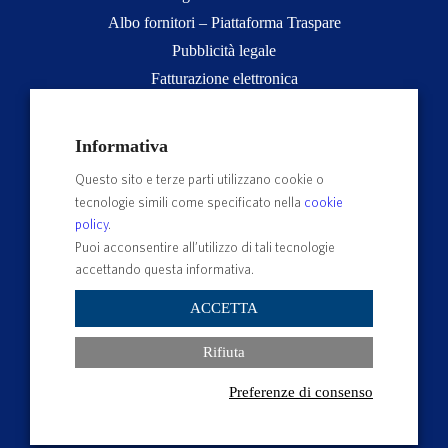
Albo fornitori – Piattaforma Traspare
Pubblicità legale
Fatturazione elettronica
App studenti Unitus
Privacy
Informativa
Note legali
Questo sito e terze parti utilizzano cookie o
Servizio reclami
tecnologie simili come specificato nella
cookie
Rubrica Recapiti
policy
.
Sedi e Poli
Puoi acconsentire all’utilizzo di tali tecnologie
accettando questa informativa.
Contatti e PEC
Albo Ufficiale di Ateneo
ACCETTA
Impostazioni dei cookie
Rifiuta
Preferenze di consenso