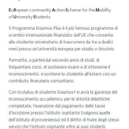
E
u
R
opean community
A
ction
S
cheme for the
M
obility
of
U
niversity
S
tudents
Il Programma Erasmus Plus è il più famoso programma di
scambio internazionale finanziato dall’UE che consente
allo studente universitario di trascorrere da tre a dodici
mesi presso un’università europea per studio o tirocinio.
Permette, a partire dal secondo anno di studi, di
frequentare corsi, di sostenere esami e di ottenerne il
riconoscimento, e sostiene lo studente all’estero con un
contributo finanziario comunitario.
Con lo status di studente Erasmus+ si avrà la garanzia del
riconoscimento accademico per le attività didattiche
completate, l’esenzione dal pagamento delle tasse
d’iscrizione presso l’istituto ospitante (valgono quelle
dell’istituto di provenienza) ed il diritto di fruire degli stessi
servizi che l’istituto ospitante offre ai suoi studenti.