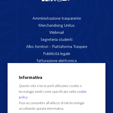
Amministrazione trasparente
Merchandising Unitus
Webmail
Segreteria studenti
Albo fornitori – Piattaforma Traspare
Pubblicità legale
Fatturazione elettronica
App studenti Unitus
Privacy
Informativa
Note legali
Questo sito e terze parti utilizzano cookie o
Servizio reclami
tecnologie simili come specificato nella
cookie
Rubrica Recapiti
policy
.
Sedi e Poli
Puoi acconsentire all’utilizzo di tali tecnologie
accettando questa informativa.
Contatti e PEC