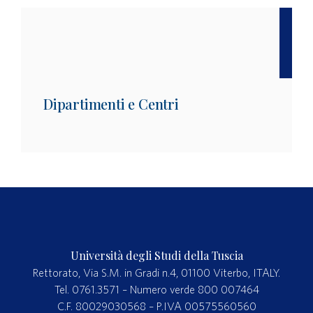
Dipartimenti e Centri
Università degli Studi della Tuscia
Rettorato, Via S.M. in Gradi n.4, 01100 Viterbo, ITALY.
Tel. 0761.3571 – Numero verde 800 007464
C.F. 80029030568 – P.IVA 00575560560