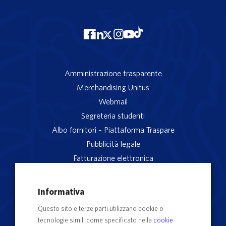
Amministrazione trasparente
Merchandising Unitus
Webmail
Segreteria studenti
Albo fornitori – Piattaforma Traspare
Pubblicità legale
Fatturazione elettronica
App studenti Unitus
Privacy
Informativa
Note legali
Questo sito e terze parti utilizzano cookie o
Servizio reclami
tecnologie simili come specificato nella
cookie