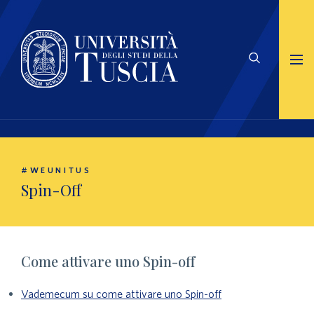
#WEUNITUS
Spin-Off
Come attivare uno Spin-off
Vademecum su come attivare uno Spin-off