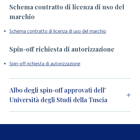
Schema contratto di licenza di uso del
marchio
Schema contratto di licenza di uso del marchio
Spin-off richiesta di autorizzazione
Spin-off richiesta di autorizzazione
Albo degli spin-off approvati dell'
Università degli Studi della Tuscia