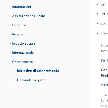
defi
Informazioni
util
Assicurazione Qualità
cost
Didattica
prep
Ricerca
Impatto Sociale
I co
fra 
Internazionale
Per 
Orientamento
Coo
Iniziative di orientamento
Prof
Domande Frequenti
Punt
in p
Lune
MAT