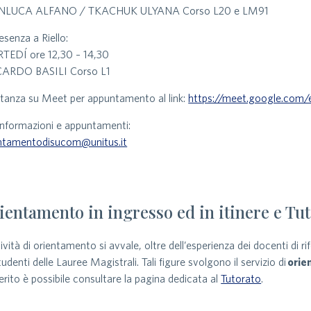
NLUCA ALFANO / TKACHUK ULYANA Corso L20 e LM91
resenza a Riello:
TEDÍ ore 12,30 – 14,30
CARDO BASILI Corso L1
stanza su Meet per appuntamento al link:
https://meet.google.com/
informazioni e appuntamenti:
ntamentodisucom@unitus.it
ientamento in ingresso ed in itinere e Tu
tività di orientamento si avvale, oltre dell’esperienza dei docenti di ri
studenti delle Lauree Magistrali. Tali figure svolgono il servizio di
orie
erito è possibile consultare la pagina dedicata al
Tutorato
.