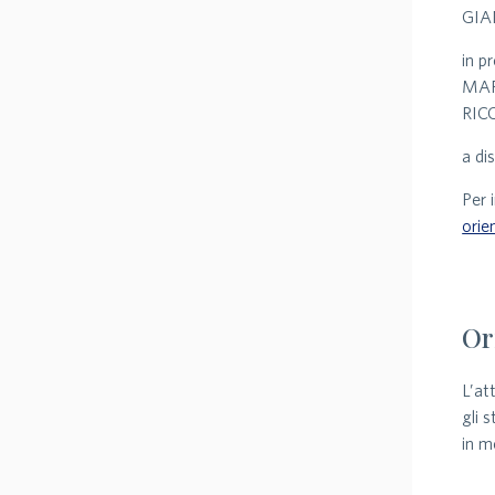
GIA
in p
MAR
RIC
a di
Per 
orie
Or
L’at
gli 
in m