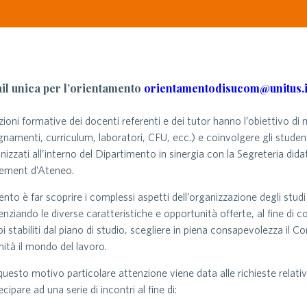
il unica per l’orientamento
orientamentodisucom@unitus.i
zioni formative dei docenti referenti e dei tutor hanno l’obiettivo di m
gnamenti, curriculum, laboratori, CFU, ecc.) e coinvolgere gli studen
nizzati all’interno del Dipartimento in sinergia con la Segreteria didat
ement d’Ateneo.
tento è far scoprire i complessi aspetti dell’organizzazione degli stud
enziando le diverse caratteristiche e opportunità offerte, al fine di
i stabiliti dal piano di studio, scegliere in piena consapevolezza il
nità il mondo del lavoro.
questo motivo particolare attenzione viene data alle richieste relative
ecipare ad una serie di incontri al fine di: