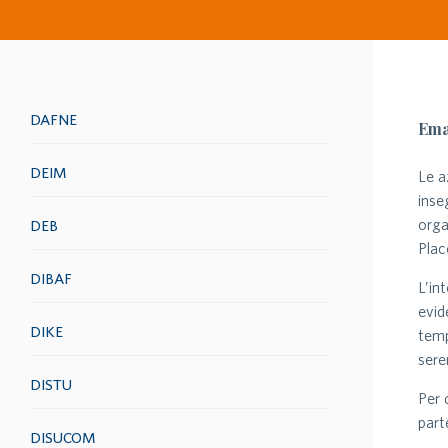
DAFNE
Ema
DEIM
Le a
inse
orga
DEB
Plac
DIBAF
L’in
evid
DIKE
temp
sere
DISTU
Per 
part
DISUCOM