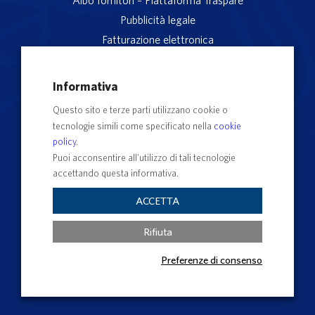
Albo fornitori – Piattaforma Traspare
Pubblicità legale
Fatturazione elettronica
App studenti Unitus
Privacy
Informativa
Note legali
Questo sito e terze parti utilizzano cookie o
Servizio reclami
tecnologie simili come specificato nella
cookie
Rubrica Recapiti
policy
.
Sedi e Poli
Puoi acconsentire all’utilizzo di tali tecnologie
accettando questa informativa.
Contatti e PEC
Albo Ufficiale di Ateneo
ACCETTA
Impostazioni dei cookie
Rifiuta
Preferenze di consenso