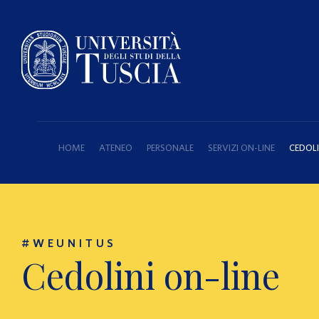
HOME
ATENEO
PERSONALE
SERVIZI ON-LINE
CEDOLI
#WEUNITUS
Cedolini on-line