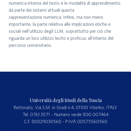
numerica interna del testo e le modalità di apprendimento
da parte dei sistemi attuali questa
rappresentazione numerica. Infine, ma non meno
importante, la parte relativa alle implicazioni etiche e
sociali nell’utilizzo degli LLM, soprattutto per ciò che
riguarda un loro utilizzo lecito e proficuo all’interno del
percorso universitario.
Università degli Studi della Tuscia
Rettorato, Via S.M. in Gradi n.4, 01100 Viterbo, ITALY.
Tel. 0761.3571 – Numero verde 800 007464
C.F. 80029030568 – P.IVA 00575560560