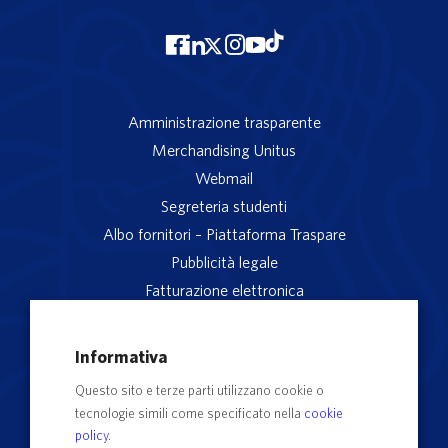
Amministrazione trasparente
Merchandising Unitus
Webmail
Segreteria studenti
Albo fornitori – Piattaforma Traspare
Pubblicità legale
Fatturazione elettronica
App studenti Unitus
Privacy
Informativa
Note legali
Questo sito e terze parti utilizzano cookie o
Servizio reclami
tecnologie simili come specificato nella
cookie
Rubrica Recapiti
policy
.