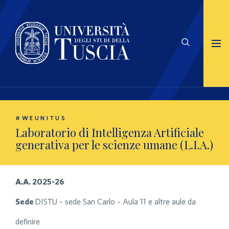
#WEUNITUS
Laboratorio di Intelligenza Artificiale
generativa per le scienze umane (L.I.A.)
A.A. 2025-26
Sede
DISTU – sede San Carlo – Aula 11 e altre aule da
definire