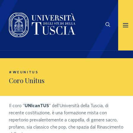
#WEUNITUS
Coro Unitus
Il coro “
UNIcanTUS
” dell’Università della Tuscia, di
recente costituzione, è una formazione mista con
repertorio prevalentemente a cappella, di genere sacro,
profano, sia classico che pop, che spazia dal Rinascimento