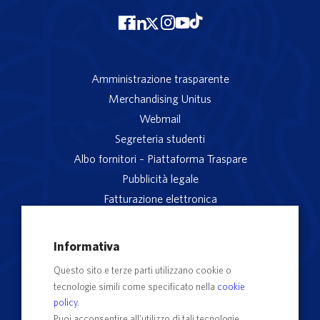
Amministrazione trasparente
Merchandising Unitus
Webmail
Segreteria studenti
Albo fornitori – Piattaforma Traspare
Pubblicità legale
Fatturazione elettronica
App studenti Unitus
Privacy
Informativa
Note legali
Questo sito e terze parti utilizzano cookie o
Servizio reclami
tecnologie simili come specificato nella
cookie
Rubrica Recapiti
policy
.
Sedi e Poli
Puoi acconsentire all’utilizzo di tali tecnologie