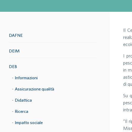
Il C
DAFNE
real
ecol
DEIM
I pr
pesc
DEB
in m
asti
Informazioni
di q
Assicurazione qualità
Su q
Didattica
pesc
intr
Ricerca
“Il 
Impatto sociale
Miss