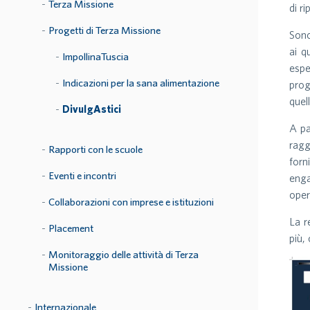
Terza Missione
di r
Progetti di Terza Missione
Sono
ai q
ImpollinaTuscia
espe
Indicazioni per la sana alimentazione
prog
quel
DivulgAstici
A pa
ragg
Rapporti con le scuole
forn
Eventi e incontri
enga
oper
Collaborazioni con imprese e istituzioni
La r
Placement
più,
Monitoraggio delle attività di Terza
Missione
Internazionale