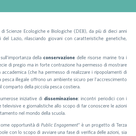
i Scienze Ecologiche e Biologiche (DEB), da più di dieci anni
 del Lazio, rilasciando giovani con caratteristiche genetiche,
ull’importanza della
conservazione
delle risorse marine tra i
specie di pregio ma in forte contrazione ha permesso di mostrare
ca accademica (che ha permesso di realizzare i ripopolamenti di
la pesca illegale offrono un ambiente sicuro per l’accrescimento
il comparto della piccola pesca costiera.
numerose iniziative di
disseminazione
: incontri periodici con i
 televisive e giornalistiche allo scopo di far conoscere le azioni
ientamento nel mondo della scuola.
e come opportunità di
Public Engagement
” è un progetto di Terza
 con lo scopo di avviare una fase di verifica delle azioni, sia