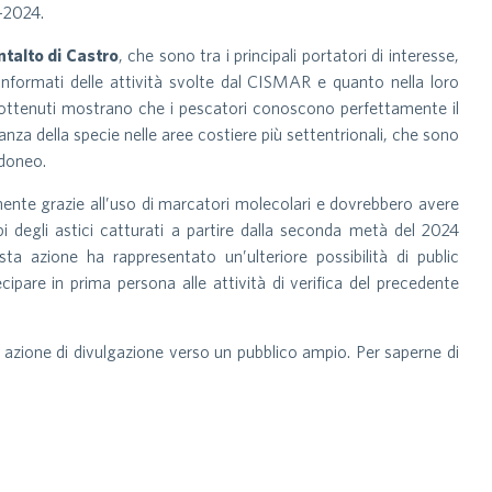
-2024.
talto di Castro
, che sono tra i principali portatori di interesse,
informati delle attività svolte dal CISMAR e quanto nella loro
ti ottenuti mostrano che i pescatori conoscono perfettamente il
a della specie nelle aree costiere più settentrionali, che sono
idoneo.
ualmente grazie all’uso di marcatori molecolari e dovrebbero avere
i degli astici catturati a partire dalla seconda metà del 2024
esta azione ha rappresentato un’ulteriore possibilità di public
pare in prima persona alle attività di verifica del precedente
e azione di divulgazione verso un pubblico ampio. Per saperne di