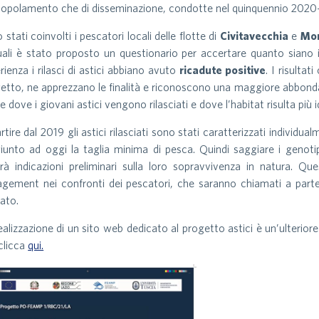
ipopolamento che di disseminazione, condotte nel quinquennio 2020
 stati coinvolti i pescatori locali delle flotte di
Civitavecchia
e
Mon
uali è stato proposto un questionario per accertare quanto siano 
rienza i rilasci di astici abbiano avuto
ricadute positive
. I risulta
etto, ne apprezzano le finalità e riconoscono una maggiore abbondanz
le dove i giovani astici vengono rilasciati e dove l’habitat risulta più 
rtire dal 2019 gli astici rilasciati sono stati caratterizzati individ
iunto ad oggi la taglia minima di pesca. Quindi saggiare i genotip
irà indicazioni preliminari sulla loro sopravvivenza in natura. Qu
gement nei confronti dei pescatori, che saranno chiamati a parteci
ato.
ealizzazione di un sito web dedicato al progetto astici è un’ulterior
 clicca
qui.