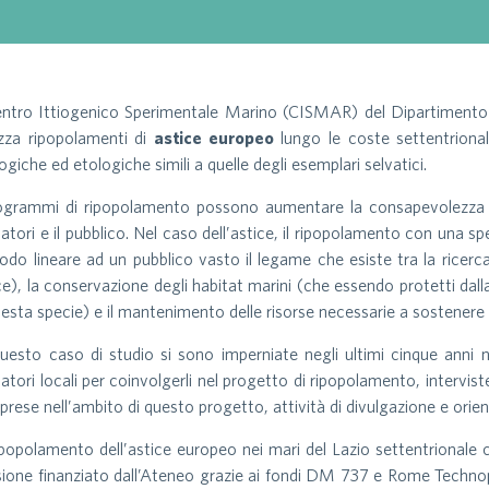
entro Ittiogenico Sperimentale Marino (CISMAR) del Dipartimento d
izza ripopolamenti di
astice europeo
lungo le coste settentrionali
ogiche ed etologiche simili a quelle degli esemplari selvatici.
ogrammi di ripopolamento possono aumentare la consapevolezza s
atori e il pubblico. Nel caso dell’astice, il ripopolamento con una 
odo lineare ad un pubblico vasto il legame che esiste tra la ricer
ce), la conservazione degli habitat marini (che essendo protetti dal
uesta specie) e il mantenimento delle risorse necessarie a sostenere 
uesto caso di studio si sono imperniate negli ultimi cinque anni 
atori locali per coinvolgerli nel progetto di ripopolamento, interviste
aprese nell’ambito di questo progetto, attività di divulgazione e or
ripopolamento dell’astice europeo nei mari del Lazio settentrional
ione finanziato dall’Ateneo grazie ai fondi DM 737 e Rome Technopole