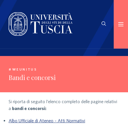
#WEUNITUS
Bandi e concorsi
Si riporta di seguito l’elenco completo delle pagine relativi
a
bandi e concorsi:
Albo Ufficiale di Ateneo – Atti Normativi