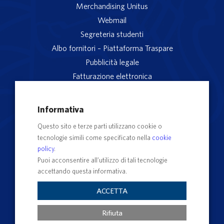
Merchandising Unitus
Webmail
Segreteria studenti
Albo fornitori – Piattaforma Traspare
Pubblicità legale
Fatturazione elettronica
App studenti Unitus
Privacy
Informativa
Note legali
Questo sito e terze parti utilizzano cookie o
Servizio reclami
tecnologie simili come specificato nella
cookie
Rubrica Recapiti
policy
.
Sedi e Poli
Puoi acconsentire all’utilizzo di tali tecnologie
accettando questa informativa.
Contatti e PEC
Albo Ufficiale di Ateneo
ACCETTA
Impostazioni dei cookie
Rifiuta