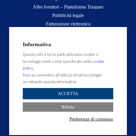
Albo fornitori – Piattaforma Traspare
Pubblicità legale
Fatturazione elettronica
App studenti Unitus
Privacy
Informativa
Note legali
Questo sito e terze parti utilizzano cookie o
Servizio reclami
tecnologie simili come specificato nella
cookie
Rubrica Recapiti
policy
.
Sedi e Poli
Puoi acconsentire all’utilizzo di tali tecnologie
accettando questa informativa.
Contatti e PEC
Albo Ufficiale di Ateneo
ACCETTA
Impostazioni dei cookie
Rifiuta
Preferenze di consenso