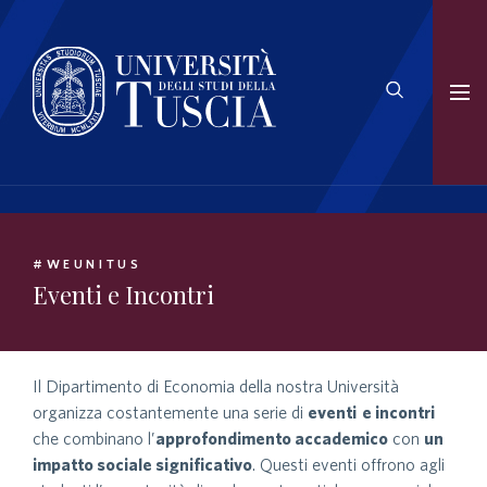
#WEUNITUS
Eventi e Incontri
Il Dipartimento di Economia della nostra Università
organizza costantemente una serie di
eventi e incontri
che combinano l’
approfondimento accademico
con
un
impatto sociale significativo
. Questi eventi offrono agli