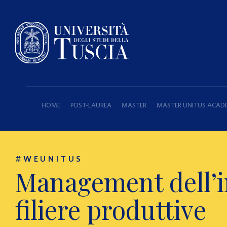
HOME
POST-LAUREA
MASTER
MASTER UNITUS ACAD
#WEUNITUS
Management dell’in
filiere produttive