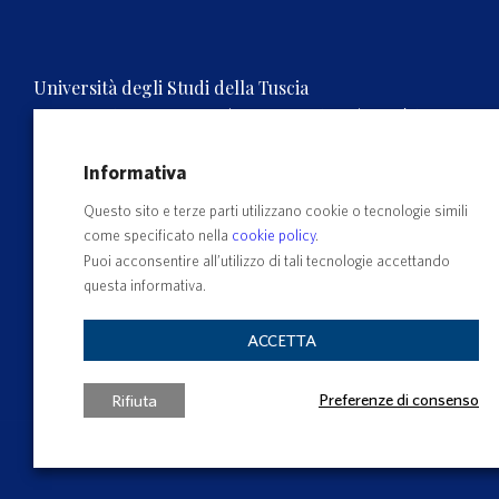
Università degli Studi della Tuscia
Rettorato, Via S.M. in Gradi n.4, 01100 Viterbo, ITALY.
Tel. 0761.3571 – Numero verde 800 007464
C.F. 80029030568 – P.IVA 00575560560
Informativa
Questo sito e terze parti utilizzano cookie o tecnologie simili
come specificato nella
cookie policy
.
Puoi acconsentire all’utilizzo di tali tecnologie accettando
questa informativa.
ACCETTA
Preferenze di consenso
Rifiuta