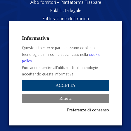
Albo fornitori – Piattaforma Traspare
Pubblicità legale
Fatturazione elettronica
App studenti Unitus
Privacy
Informativa
Note legali
Questo sito e terze parti utilizzano cookie o
Servizio reclami
tecnologie simili come specificato nella
cookie
Rubrica Recapiti
policy
.
Sedi e Poli
Puoi acconsentire all’utilizzo di tali tecnologie
accettando questa informativa.
Contatti e PEC
Albo Ufficiale di Ateneo
ACCETTA
Impostazioni dei cookie
Rifiuta
Preferenze di consenso