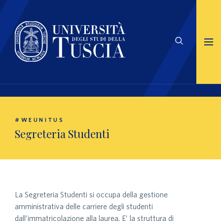
#WEUNITUS
Segreteria Studenti
La Segreteria Studenti si occupa della gestione
amministrativa delle carriere degli studenti
dall’immatricolazione alla laurea. E’ la struttura di