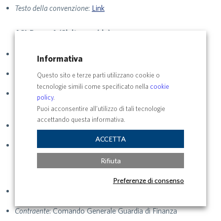
Testo della convenzione
:
Link
ASL Roma 4 (Civitavecchia)
Numero
: 30
Informativa
Contraente
: ASL Roma 4 (Civitavecchia)
Questo sito e terze parti utilizzano cookie o
tecnologie simili come specificato nella
cookie
Oggetto della convenzione
: Convenzione per una
policy
.
collaborazione bilaterale scientifica
Puoi acconsentire all’utilizzo di tali tecnologie
accettando questa informativa.
Data stipula
: 09/06/2021
ACCETTA
Testo della convenzione
:
Link
Rifiuta
Comando Generale Guardia di Finanza
Preferenze di consenso
Numero
: 29
Contraente
: Comando Generale Guardia di Finanza