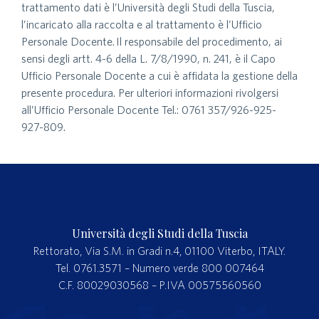
trattamento dati è l’Università degli Studi della Tuscia,
l’incaricato alla raccolta e al trattamento è l’Ufficio
Personale Docente. Il responsabile del procedimento, ai
sensi degli artt. 4-6 della L. 7/8/1990, n. 241, è il Capo
Ufficio Personale Docente a cui è affidata la gestione della
presente procedura. Per ulteriori informazioni rivolgersi
all’Ufficio Personale Docente Tel.: 0761 357/926-925-
927-809.
Università degli Studi della Tuscia
Rettorato, Via S.M. in Gradi n.4, 01100 Viterbo, ITALY.
Tel. 0761.3571 – Numero verde 800 007464
C.F. 80029030568 – P.IVA 00575560560