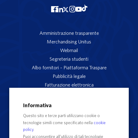
Amministrazione trasparente
Merchandising Unitus
Webmail
Segreteria studenti
Albo fornitori – Piattaforma Traspare
Pubblicità legale
Fatturazione elettronica
App studenti Unitus
Privacy
Informativa
Note legali
Questo sito e terze parti utilizzano cookie o
Servizio reclami
tecnologie simili come specificato nella
cookie
Rubrica Recapiti
policy
.
Sedi e Poli
Puoi acconsentire all’utilizzo di tali tecnologie