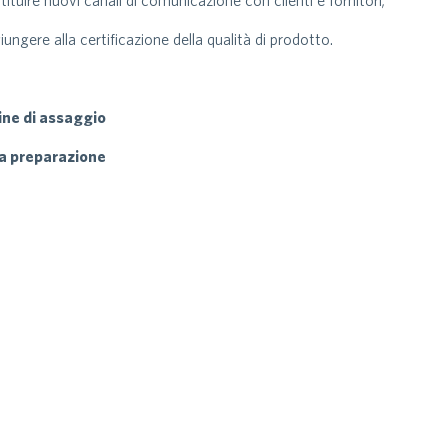
istituire nuovi canali di comunicazione con clienti e fornitori;
giungere alla certificazione della qualità di prodotto.
ine di assaggio
a preparazione