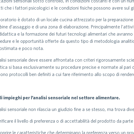
tazioni sensoriali sotto controllo, in condizioni costanti e con un nu
tti che i fattori psicologici e le condizioni fisiche possono avere sul 
aboratorio è dotato di un locale cucina attrezzato per la preparazion
bine d’assaggio e di una zona di elaborazione. Principalmente l’attivi
 didattica e la formazione dei futuri tecnologi alimentari che avrann
edure e le opportunità offerte da questo tipo di metodologia analitic
ostimata e poco nota.
alisi sensoriale deve essere affrontata con criteri rigorosamente scien
itica si basa esclusivamente su procedure precise e normate al pari de
tono protocolli ben definiti a cui fare riferimento allo scopo di rendere
i impieghi per l’analisi sensoriale nel settore alimentare.
alisi sensoriale non rilascia un giudizio fine a se stesso, ma trova div
erificare il livello di preferenza o di accettabilità del prodotto da par
coprire le caratteristiche che determinano la preferenza verso un pro