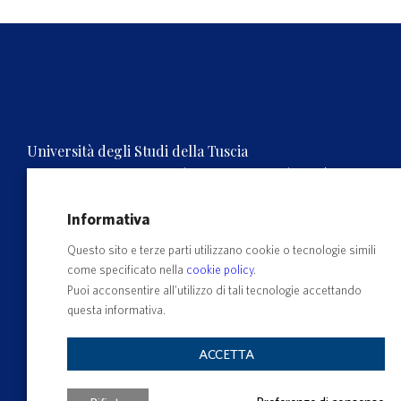
Università degli Studi della Tuscia
Rettorato, Via S.M. in Gradi n.4, 01100 Viterbo, ITALY.
Tel. 0761.3571 – Numero verde 800 007464
C.F. 80029030568 – P.IVA 00575560560
Informativa
Questo sito e terze parti utilizzano cookie o tecnologie simili
come specificato nella
cookie policy
.
Puoi acconsentire all’utilizzo di tali tecnologie accettando
questa informativa.
ACCETTA