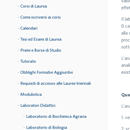
valu
Corsi di Laurea
effe
Come iscriversi ai corsi
Il l
8 ca
Calendari
alla
Tesi ed Esami di Laurea
proc
sott
Premi e Borse di Studio
L’an
Tutorato
anal
esis
Obblighi Formativi Aggiuntivi
Requisiti di accesso alle Lauree triennali
Modulistica
Qual
Laboratori Didattici
L’an
Laboratorio di Biochimica Agraria
1. v
Laboratorio di Biologia
2. s