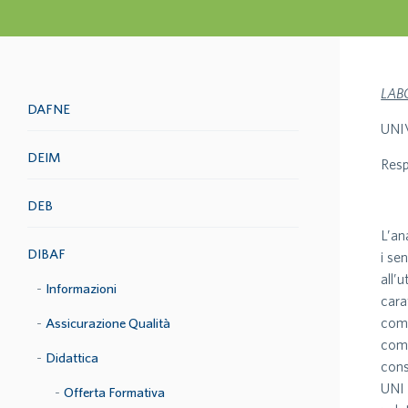
LAB
DAFNE
UNI
DEIM
Resp
DEB
L’an
DIBAF
i se
all’
Informazioni
cara
comp
Assicurazione Qualità
come
Didattica
cons
UNI 
Offerta Formativa