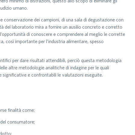
mero minimo di distrazioni, questo allo scopo di eliminare gli
giudizio umano.
e e conservazione dei campioni, di una sala di degustazione con
tà del laboratorio mira a fornire un ausilio concreto e corretto
o l’opportunità di conoscere e comprendere al meglio le corrette
a, così importante per l’industria alimentare, spesso
tifici per dare risultati attendibili, perciò questa metodologia
lle altre metodologie analitiche di indagine per le quali
 significative e confrontabili le valutazioni eseguite.
erse finalità come:
te del consumatore;
dotto;