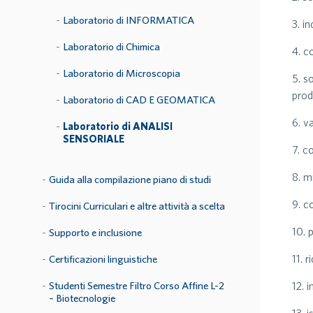
Laboratorio di INFORMATICA
3. i
Laboratorio di Chimica
4. c
Laboratorio di Microscopia
5. s
prod
Laboratorio di CAD E GEOMATICA
6. v
Laboratorio di ANALISI
SENSORIALE
7. c
8. mi
Guida alla compilazione piano di studi
9. c
Tirocini Curriculari e altre attività a scelta
10. 
Supporto e inclusione
11. r
Certificazioni linguistiche
Studenti Semestre Filtro Corso Affine L-2
12. 
– Biotecnologie