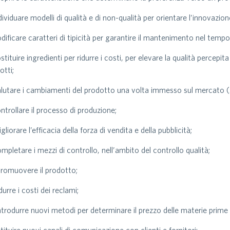
ndividuare modelli di qualità e di non-qualità per orientare l’innovazio
odificare caratteri di tipicità per garantire il mantenimento nel tempo 
ostituire ingredienti per ridurre i costi, per elevare la qualità perce
otti;
alutare i cambiamenti del prodotto una volta immesso sul mercato (sh
ontrollare il processo di produzione;
gliorare l’efficacia della forza di vendita e della pubblicità;
ompletare i mezzi di controllo, nell’ambito del controllo qualità;
promuovere il prodotto;
idurre i costi dei reclami;
introdurre nuovi metodi per determinare il prezzo delle materie prime o 