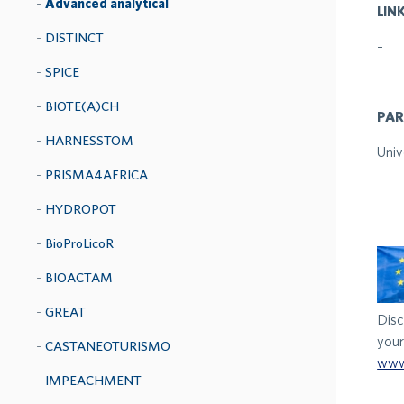
Advanced analytical
LIN
DISTINCT
–
SPICE
BIOTE(A)CH
PAR
HARNESSTOM
Univ
PRISMA4AFRICA
HYDROPOT
BioProLicoR
BIOACTAM
GREAT
Disc
your
CASTANEOTURISMO
www
IMPEACHMENT