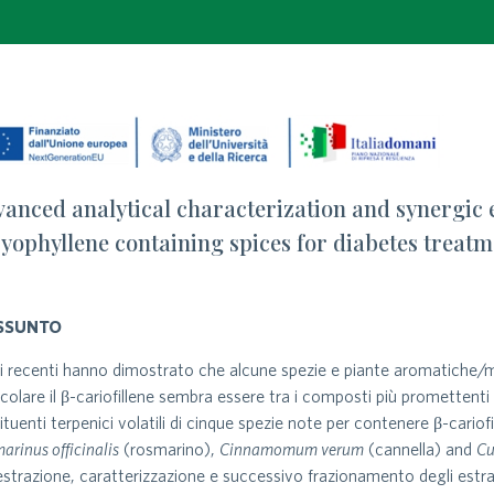
anced analytical characterization and synergic ev
yophyllene containing spices for diabetes treat
SSUNTO
i recenti hanno dimostrato che alcune spezie e piante aromatiche/medici
icolare il β-cariofillene sembra essere tra i composti più promettenti 
ituenti terpenici volatili di cinque spezie note per contenere β-cariofi
arinus officinalis
(rosmarino),
Cinnamomum verum
(cannella) and
Cu
’estrazione, caratterizzazione e successivo frazionamento degli estra