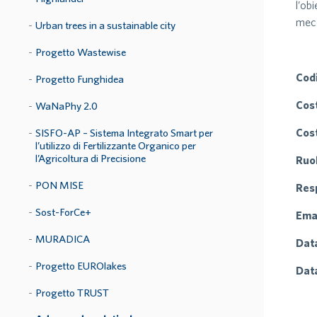
l’ob
mecc
Urban trees in a sustainable city
Progetto Wastewise
Codi
Progetto Funghidea
Cost
WaNaPhy 2.0
Cos
SISFO-AP – Sistema Integrato Smart per
l’utilizzo di Fertilizzante Organico per
l’Agricoltura di Precisione
Ruo
PON MISE
Res
Sost-ForCe+
Emai
MURADICA
Data
Progetto EUROlakes
Data
Progetto TRUST