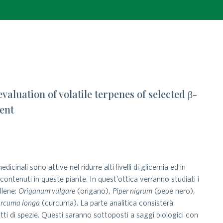
aluation of volatile terpenes of selected β-
ment
nali sono attive nel ridurre alti livelli di glicemia ed in
contenuti in queste piante. In quest’ottica verranno studiati i
llene:
Origanum vulgare
(origano),
Piper nigrum
(pepe nero),
rcuma longa
(curcuma). La parte analitica consisterà
tti di spezie. Questi saranno sottoposti a saggi biologici con