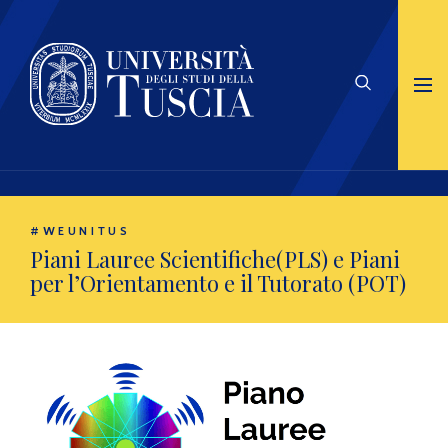
#WEUNITUS
Piani Lauree Scientifiche(PLS) e Piani
per l’Orientamento e il Tutorato (POT)