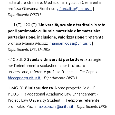
letterature straniere, Mediazione linguistica); referente
prof.ssa Giovanna Fiordaliso
g.fiordaliso@unitus.it
|
Dipartimento DISTU
– L-1 (T), L20 (T) “
Università, scuole e territorio in rete
per il patrimonio culturale materiale e immateriale:
partecipazione, inclusione, valorizzazione
”; referente
prof.ssa Marina Micozzi
marinamicozzi@unitus.it
|
Dipartimento DISTU-DIKE
-L10 SUL 2
Scuola e Università per Lettere.
Strategie
per l’orientamento scolastico e per il tutorato
universitario; referente prof.ssa Francesca De Caprio
fdecaprio@unitus.it
|
Dipartimento DISTU
-LMG-01
Giurisprudenza
. Nome progetto: V.A.L.E.-
P.L.U.S._II (Vocational Academic Law Enhancement –
Project Law University Student _ II edizione; referente
prof. Fabio Pacini
fabio.pacini@unitus.it
|
Dipartimento DIKE