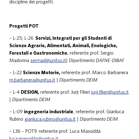
discipline dei progetti.
Progetti POT
– L-25; L-26
Servizi, Integrati per gli Studenti di
Scienze Agrarie, Alimentati, Animali, Enologiche,
Forestali e Gastronomiche
, referente prof. Sergio
Madonna
sermad@unitus.it
|
Dipartimento DAFNE-DIBAF
– L-22
Scienze Motorie,
referente prof. Marco Barbanera
m.barbanera@unitus.it
|
Dipartimento DEIM
– L-4
DESIGN,
referente prof. Jurji Filieri
jurji.filieri@unitus.it
|
Dipartimento DEIM
– L-09
ingegneria industriale
, referente prof. Gianluca
Rubino
gianluca.rubino@unitus.it
|
Dipartimento DEIM
– L36 – POT9 referente prof. Luca Massidda
luca.massidda@unitus.it