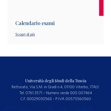
Calendario esami
Scopri di più
Università degli Studi della Tuscia
Rettorato, Via S.M. in Gradi n.4, 01100 Viterbo, ITALY.
Tel. 0761.3571 – Numero verde 800 007464
C.F. 80029030568 – P.IVA 00575560560