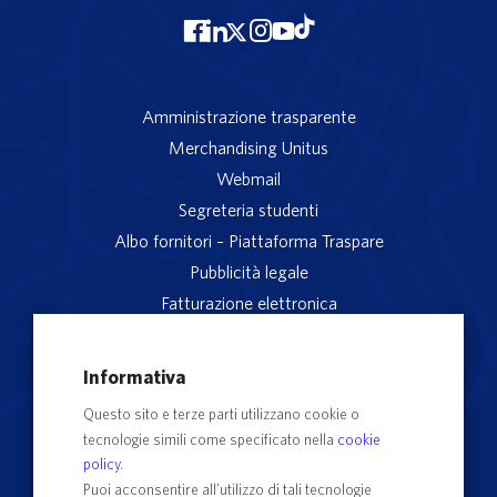
Amministrazione trasparente
Merchandising Unitus
Webmail
Segreteria studenti
Albo fornitori – Piattaforma Traspare
Pubblicità legale
Fatturazione elettronica
App studenti Unitus
Privacy
Informativa
Note legali
Questo sito e terze parti utilizzano cookie o
Servizio reclami
tecnologie simili come specificato nella
cookie
Rubrica Recapiti
policy
.
Sedi e Poli
Puoi acconsentire all’utilizzo di tali tecnologie