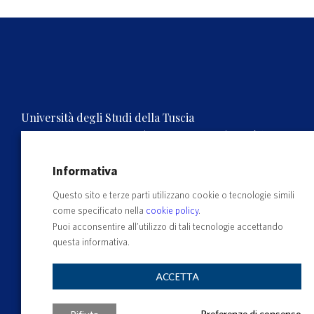
Università degli Studi della Tuscia
Rettorato, Via S.M. in Gradi n.4, 01100 Viterbo, ITALY.
Tel. 0761.3571 – Numero verde 800 007464
C.F. 80029030568 – P.IVA 00575560560
Informativa
Questo sito e terze parti utilizzano cookie o tecnologie simili
come specificato nella
cookie policy
.
Puoi acconsentire all’utilizzo di tali tecnologie accettando
questa informativa.
ACCETTA
Preferenze di consenso