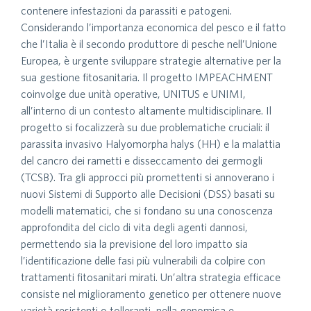
contenere infestazioni da parassiti e patogeni.
Considerando l’importanza economica del pesco e il fatto
che l’Italia è il secondo produttore di pesche nell’Unione
Europea, è urgente sviluppare strategie alternative per la
sua gestione fitosanitaria. Il progetto IMPEACHMENT
coinvolge due unità operative, UNITUS e UNIMI,
all’interno di un contesto altamente multidisciplinare. Il
progetto si focalizzerà su due problematiche cruciali: il
parassita invasivo Halyomorpha halys (HH) e la malattia
del cancro dei rametti e disseccamento dei germogli
(TCSB). Tra gli approcci più promettenti si annoverano i
nuovi Sistemi di Supporto alle Decisioni (DSS) basati su
modelli matematici, che si fondano su una conoscenza
approfondita del ciclo di vita degli agenti dannosi,
permettendo sia la previsione del loro impatto sia
l’identificazione delle fasi più vulnerabili da colpire con
trattamenti fitosanitari mirati. Un’altra strategia efficace
consiste nel miglioramento genetico per ottenere nuove
varietà resistenti o tolleranti, nella genomica e