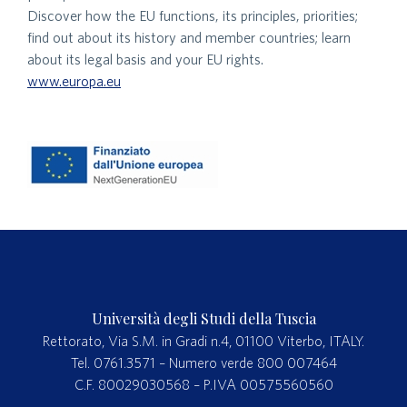
Discover how the EU functions, its principles, priorities;
find out about its history and member countries; learn
about its legal basis and your EU rights.
www.europa.eu
Università degli Studi della Tuscia
Rettorato, Via S.M. in Gradi n.4, 01100 Viterbo, ITALY.
Tel. 0761.3571 – Numero verde 800 007464
C.F. 80029030568 – P.IVA 00575560560