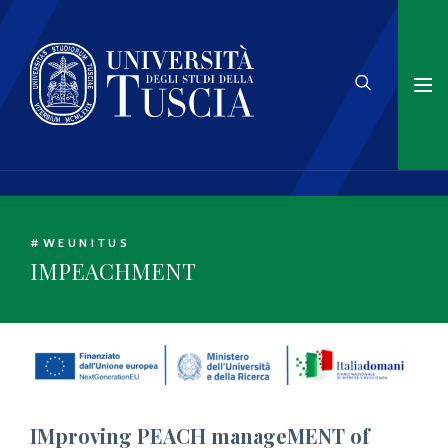
#WEUNITUS
IMPEACHMENT
IMproving PEACH manageMENT of