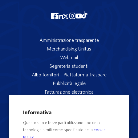
Amministrazione trasparente
Merchandising Unitus
Webmail
Segreteria studenti
Albo fornitori – Piattaforma Traspare
Pubblicità legale
Fatturazione elettronica
App studenti Unitus
Privacy
Informativa
Note legali
Questo sito e terze parti utilizzano cookie o
Servizio reclami
tecnologie simili come specificato nella
cookie
Rubrica Recapiti
policy
.