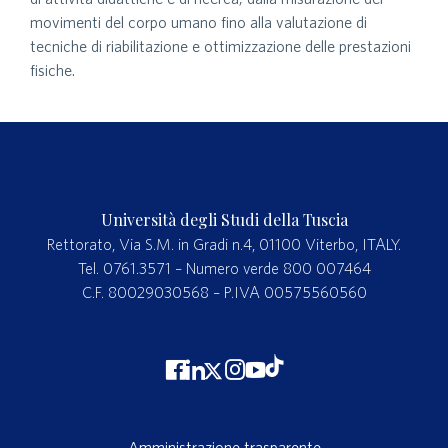
movimenti del corpo umano fino alla valutazione di
tecniche di riabilitazione e ottimizzazione delle prestazioni
fisiche.
Università degli Studi della Tuscia
Rettorato, Via S.M. in Gradi n.4, 01100 Viterbo, ITALY.
Tel. 0761.3571 – Numero verde 800 007464
C.F. 80029030568 – P.IVA 00575560560
Amministrazione trasparente