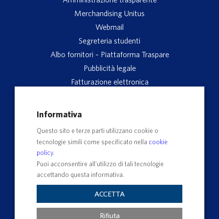
Merchandising Unitus
Webmail
Segreteria studenti
Albo fornitori – Piattaforma Traspare
Pubblicità legale
Fatturazione elettronica
App studenti Unitus
Privacy
Informativa
Note legali
Questo sito e terze parti utilizzano cookie o
Servizio reclami
tecnologie simili come specificato nella
cookie
Rubrica Recapiti
policy
.
Sedi e Poli
Puoi acconsentire all’utilizzo di tali tecnologie
accettando questa informativa.
Contatti e PEC
Albo Ufficiale di Ateneo
ACCETTA
Impostazioni dei cookie
Rifiuta