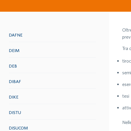
Oltr
DAFNE
prev
Tra 
DEIM
tiro
DEB
semi
DIBAF
eser
tesi
DIKE
atti
DISTU
Nell
DISUCOM