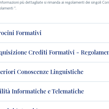
informazioni più dettagliate si rimanda ai regolamenti dei singoli Cors
lamenti “.
rocini Formativi
quisizione Crediti Formativi - Regolamen
teriori Conoscenze Linguistiche
ilità Informatiche e Telematiche