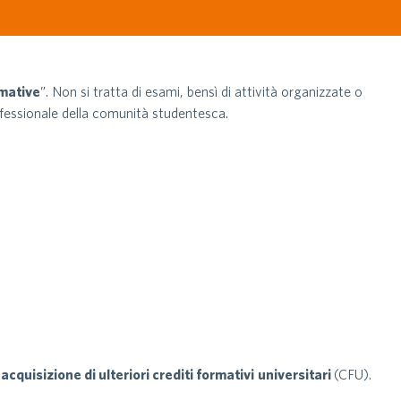
rmative
”. Non si tratta di esami, bensì di attività organizzate o
professionale della comunità studentesca.
’
acquisizione di ulteriori crediti formativi
universitari
(CFU).