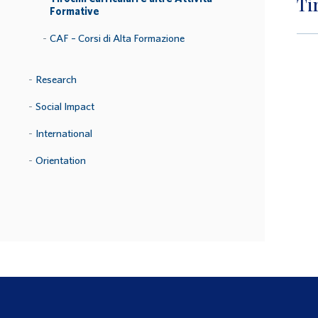
Ti
Formative
CAF – Corsi di Alta Formazione
Research
Social Impact
International
Orientation