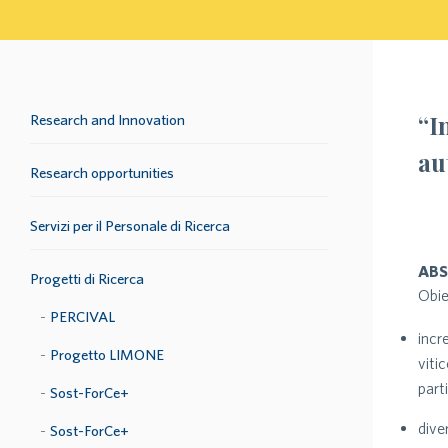
“I
Research and Innovation
au
Research opportunities
Servizi per il Personale di Ricerca
AB
Progetti di Ricerca
Obie
PERCIVAL
incr
Progetto LIMONE
viti
part
Sost-ForCe+
dive
Sost-ForCe+