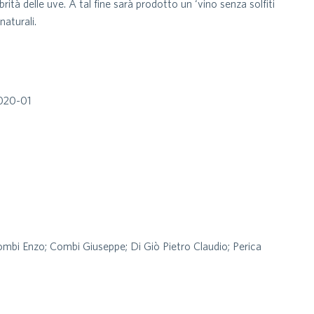
rità delle uve. A tal fine sarà prodotto un ‘vino senza solfiti
naturali.
2020-01
mbi Enzo; Combi Giuseppe; Di Giò Pietro Claudio; Perica