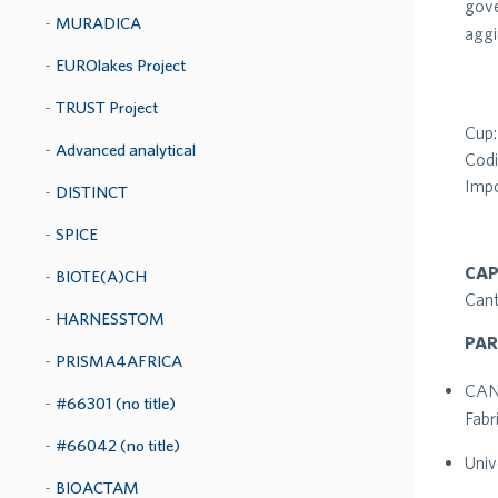
gove
MURADICA
aggi
EUROlakes Project
TRUST Project
Cup
Advanced analytical
Cod
Impo
DISTINCT
SPICE
CAP
BIOTE(A)CH
Cant
HARNESSTOM
PA
PRISMA4AFRICA
CANT
#66301 (no title)
Fabr
#66042 (no title)
Univ
BIOACTAM