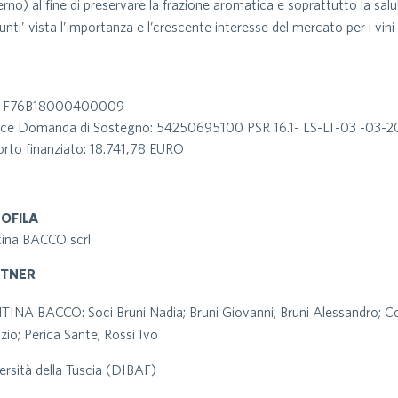
rno) al fine di preservare la frazione aromatica e soprattutto la salub
unti’ vista l’importanza e l’crescente interesse del mercato per i vini 
: F76B18000400009
ice Domanda di Sostegno: 54250695100 PSR 16.1- LS-LT-03 -03-
rto finanziato: 18.741,78 EURO
OFILA
ina BACCO scrl
RTNER
INA BACCO: Soci Bruni Nadia; Bruni Giovanni; Bruni Alessandro; Co
izio; Perica Sante; Rossi Ivo
ersità della Tuscia (DIBAF)