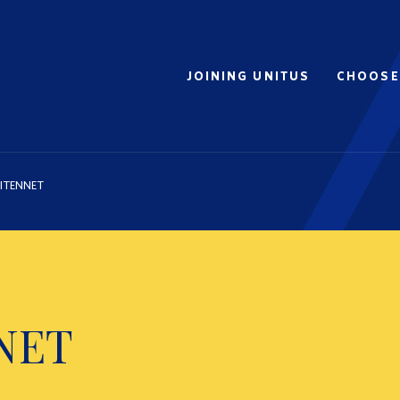
JOINING UNITUS
CHOOSE
ITENNET
NNET