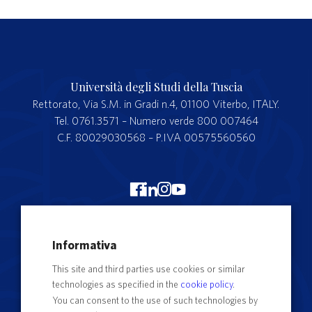
Università degli Studi della Tuscia
Rettorato, Via S.M. in Gradi n.4, 01100 Viterbo, ITALY.
Tel. 0761.3571 – Numero verde 800 007464
C.F. 80029030568 – P.IVA 00575560560
Merchandising Unitus
Informativa
Webmail
This site and third parties use cookies or similar
Segreteria studenti
technologies as specified in the
cookie policy
.
Complaints form
You can consent to the use of such technologies by