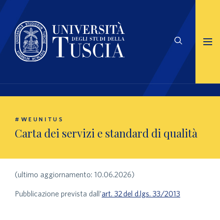
#WEUNITUS
Carta dei servizi e standard di qualità
(ultimo aggiornamento: 10.06.2026)
Pubblicazione prevista dall’
art. 32 del d.lgs. 33/2013