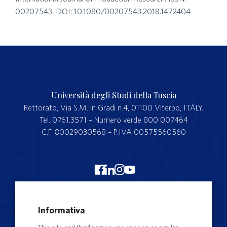
00207543. DOI: 10.1080/00207543.2018.1472404
Università degli Studi della Tuscia
Rettorato, Via S.M. in Gradi n.4, 01100 Viterbo, ITALY.
Tel. 0761.3571 – Numero verde 800 007464
C.F. 80029030568 – P.IVA 00575560560
Merchandising Unitus
Informativa
Webmail