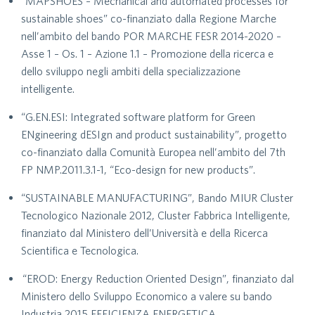
“MAPSHOES – Mechanical and automated processes for
sustainable shoes” co-finanziato dalla Regione Marche
nell’ambito del bando POR MARCHE FESR 2014-2020 –
Asse 1 – Os. 1 – Azione 1.1 – Promozione della ricerca e
dello sviluppo negli ambiti della specializzazione
intelligente.
“G.EN.ESI: Integrated software platform for Green
ENgineering dESIgn and product sustainability”, progetto
co-finanziato dalla Comunità Europea nell’ambito del 7th
FP NMP.2011.3.1-1, “Eco-design for new products”.
“SUSTAINABLE MANUFACTURING”, Bando MIUR Cluster
Tecnologico Nazionale 2012, Cluster Fabbrica Intelligente,
finanziato dal Ministero dell’Università e della Ricerca
Scientifica e Tecnologica.
“EROD: Energy Reduction Oriented Design”, finanziato dal
Ministero dello Sviluppo Economico a valere su bando
Industria 2015 EFFICIENZA ENERGETICA.