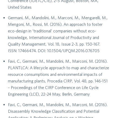
Conference (IDETC/CIE), 2-5 August, Boston, MA,
United States
Germani, M., Mandolini, M., Marconi, M., Mengarelli, M.,
Mengoni, M., Rossi, M. (2016). An approach to foster
eco-design in ‘traditional’ companies without eco-
knowledge, International Journal of Productivity and
Quality Management, Vol. 18, Issue 2-3, pp. 150-167.
ISSN: 17466474. DOI: 10.1504/IJPQM.2016.076705
Favi, C., Germani, M., Mandolini, M., Marconi, M. (2016).
PLANTLCA: A lifecycle approach to map and characterize
resource consumptions and environmental impacts of
manufacturing plants, Procedia CIRP, Vol. 48, pp. 146-151
– Proceedings of the CIRP Conference on Life Cycle
Engineering (LCE), 22-24 May, Berlin, Germany
Favi, C., Germani, M., Mandolini, M., Marconi, M. (2016).
Disassembly Knowledge Classification and Potential
Application: A Preliminary Analysis on a Washing