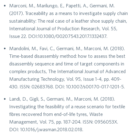
Marconi, M., Marilungo, E., Papetti, A., Germani, M.
(2017). Traceability as a means to investigate supply chain
sustainability: The real case of a leather shoe supply chain,
International Journal of Production Research, Vol. 55,
Issue 22. DOI:10.1080/00207543.2017.1332437.
Mandolini, M., Favi, C., Germani, M., Marconi, M. (2018).
Time-based disassembly method: how to assess the best
disassembly sequence and time of target components in
complex products, The International Journal of Advanced
Manufacturing Technology, Vol. 95, Issue 1-4, pp. 409-
430. ISSN: 02683768. DOI: 10.1007/s00170-017-1201-5.
Landi, D., Gigli, S., Germani, M., Marconi, M. (2018).
Investigating the feasibility of a reuse scenario for textile
fibres recovered from end-of-life tyres, Waste
Management, Vol. 75, pp. 187-204. ISSN: 0956053X.
DOI: 10.1016/j.wasman.2018.02.018.