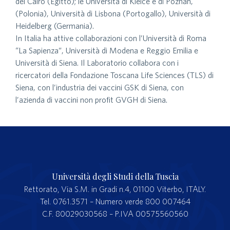
del Cairo (Egitto); le Università di Kielce e di Poznan,
(Polonia), Università di Lisbona (Portogallo), Università di
Heidelberg (Germania).
In Italia ha attive collaborazioni con l’Università di Roma
“La Sapienza”, Università di Modena e Reggio Emilia e
Università di Siena. Il Laboratorio collabora con i
ricercatori della Fondazione Toscana Life Sciences (TLS) di
Siena, con l’industria dei vaccini GSK di Siena, con
l’azienda di vaccini non profit GVGH di Siena.
Università degli Studi della Tuscia
Rettorato, Via S.M. in Gradi n.4, 01100 Viterbo, ITALY.
Tel. 0761.3571 – Numero verde 800 007464
C.F. 80029030568 – P.IVA 00575560560