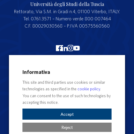
Università degli Studi della Tuscia
Rettorato, Via S.M. in Gradi n.4, 01100 Viterbo, ITALY.
Tel. 0761.3571 – Numero verde 800 007464
C.F. 80029030568 – P.IVA 00575560560
Merchandising Unitus
Informativa
Webmail
This site and third parties use cookies or similar
Segreteria studenti
technologies as specified in the
cookie policy
.
Complaints form
You can consent to the use of such technologies by
accepting this notice.
Privacy
Contact Directory
Accept
Cookie Settings
Reject