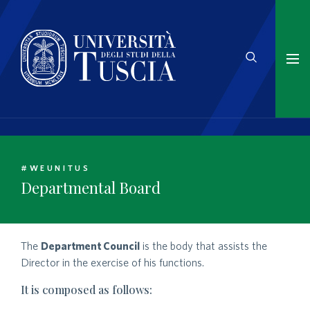
#WEUNITUS
Departmental Board
The
Department Council
is the body that assists the
Director in the exercise of his functions.
It is composed as follows: