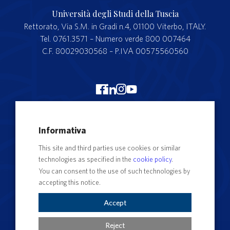
Università degli Studi della Tuscia
Rettorato, Via S.M. in Gradi n.4, 01100 Viterbo, ITALY.
Tel. 0761.3571 – Numero verde 800 007464
C.F. 80029030568 – P.IVA 00575560560
Merchandising Unitus
Informativa
Webmail
This site and third parties use cookies or similar
Segreteria studenti
technologies as specified in the
cookie policy
.
Complaints form
You can consent to the use of such technologies by
accepting this notice.
Privacy
Contact Directory
Accept
Cookie Settings
Reject