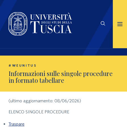
#WEUNITUS
Informazioni sulle singole procedure
in formato tabellare
(ultimo aggiornamento: 08/06/2026)
ELENCO SINGOLE PROCEDURE
Traspare