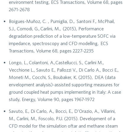
environment testing, ECS Transactions, Volume 68, pages
2671-2678
Boigues-Muñoz, C. , Pumiglia, D., Santoni F., McPhail,
S.J., Comodi, G., Carlini, M., (2015), Performance
degradation prediction of a low-temperature SOFC via
impedance, spectroscopy and CFD modelling, ECS
Transactions, Volume 68, pages 2227-2235
Longo, L., Colantoni, A.,Castellucci, S., Carlini M.,
Vecchione L., Savuto E., Pallozzi V., Di Carlo A., Bocci E.,
Moneti M., Cocchi, S., Boubaker, K. (2015), DEA (data
envelopment analysis)-assisted supporting measures for
ground coupled heat pumps implementing in Italy: A case
study, Energy, Volume 90, pages 1967-1972
Savuto, E., Di Carlo, A., Bocci, E., D’Orazio, A., Villarini,
M., Carlini, M., Foscolo, P.U. (2015). Development of a
CFD model for the simulation oftar and methane steam