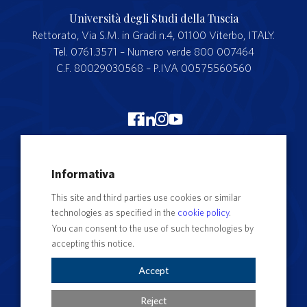
Università degli Studi della Tuscia
Rettorato, Via S.M. in Gradi n.4, 01100 Viterbo, ITALY.
Tel. 0761.3571 – Numero verde 800 007464
C.F. 80029030568 – P.IVA 00575560560
Merchandising Unitus
Informativa
Webmail
This site and third parties use cookies or similar
Segreteria studenti
technologies as specified in the
cookie policy
.
Complaints form
You can consent to the use of such technologies by
accepting this notice.
Privacy
Contact Directory
Accept
Cookie Settings
Reject