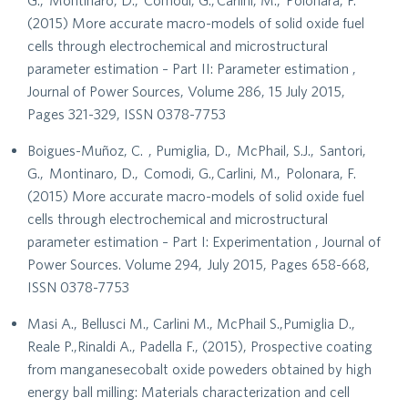
G., Montinaro, D., Comodi, G., Carlini, M., Polonara, F.
(2015) More accurate macro-models of solid oxide fuel
cells through electrochemical and microstructural
parameter estimation – Part II: Parameter estimation ,
Journal of Power Sources, Volume 286, 15 July 2015,
Pages 321-329, ISSN 0378-7753
Boigues-Muñoz, C. , Pumiglia, D., McPhail, S.J., Santori,
G., Montinaro, D., Comodi, G., Carlini, M., Polonara, F.
(2015) More accurate macro-models of solid oxide fuel
cells through electrochemical and microstructural
parameter estimation – Part I: Experimentation , Journal of
Power Sources. Volume 294, July 2015, Pages 658-668,
ISSN 0378-7753
Masi A., Bellusci M., Carlini M., McPhail S.,Pumiglia D.,
Reale P.,Rinaldi A., Padella F., (2015), Prospective coating
from manganesecobalt oxide poweders obtained by high
energy ball milling: Materials characterization and cell