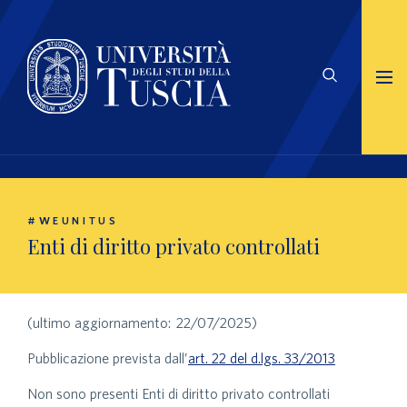
#WEUNITUS
Enti di diritto privato controllati
(ultimo aggiornamento: 22/07/2025)
Pubblicazione prevista dall’
art. 22 del d.lgs. 33/2013
Non sono presenti Enti di diritto privato controllati