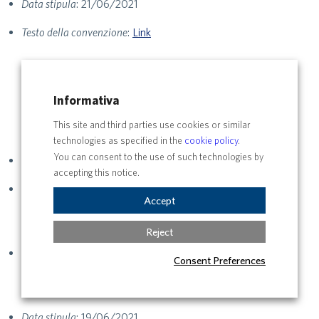
Data stipula
: 21/06/2021
Testo della convenzione
:
Link
Ministero della Giustizia, Il Garante delle persone
Informativa
sottoposte a misure restrittive della libertà personale
This site and third parties use cookies or similar
della Regione Lazio e Unitus
technologies as specified in the
cookie policy
.
You can consent to the use of such technologies by
Numero
: 50
accepting this notice.
Contraente
: Ministero della Giustizia, Il Garante delle
Accept
persone sottoposte a misure restrittive della libertà
personale della Regione Lazio e Unitus
Reject
Oggetto della convenzione
: Protocollo d’Intesa per
Consent Preferences
agevolare il compimento degli studi universitari delle
persone detenute presso gli Istituti penitenziari del Lazio
Data stipula
: 19/06/2021